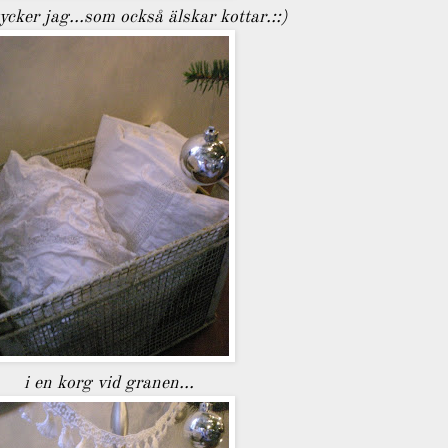
tycker jag...som också älskar kottar.::)
i en korg vid granen...