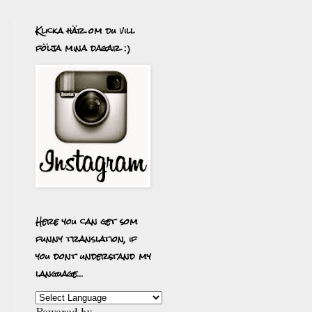
Klicka här om du vill
följa mina dagar :)
Here you can get som
funny translation, if
a
you dont understand my
language...