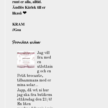
runt er alla, alltid.
Ändlös Kärlek till er
likaså
❤
KRAM
//Goa
Populära inlägg
Jag vill
fira med
en
utlottnin
g och en
Petit brocante,
tillsammans med er
mina solar...
Japp, då vet ni hur
jag ska fira butikens
ettårsdag den 21/4!
En liten