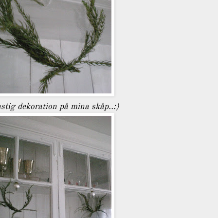
stig dekoration på mina skåp..:)