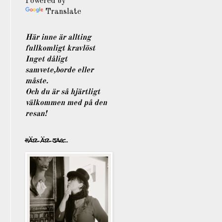
Powered by
Translate
Här inne
är allting
fullkomligt kravlöst
Inget dåligt
samvete,borde eller
måste.
Och du är så hjärtligt
välkommen med på den
resan!
här är jag...